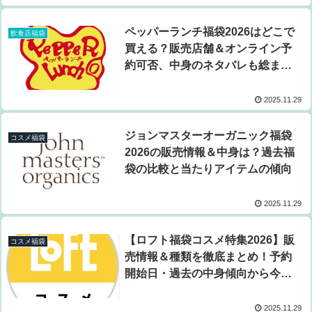
ペッパーランチ福袋2026はどこで
飲食店福袋
買える？販売店舗＆オンライン予
約可否、中身のネタバレも総まと
め！
2025.11.29
ジョンマスターオーガニック福袋
コスメ福袋
2026の販売情報＆中身は？過去福
袋の比較と当たりアイテムの傾向
2025.11.29
【ロフト福袋コスメ特集2026】販
コスメ福袋
売情報＆種類を徹底まとめ！予約
開始日・過去の中身傾向から今期
予測！
2025.11.29