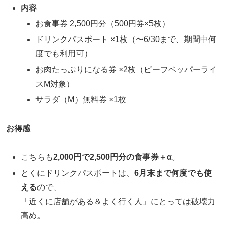
内容
お食事券 2,500円分（500円券×5枚）
ドリンクパスポート ×1枚（〜6/30まで、期間中何
度でも利用可）
お肉たっぷりになる券 ×2枚（ビーフペッパーライ
スM対象）
サラダ（M）無料券 ×1枚
お得感
こちらも
2,000円で2,500円分の食事券＋α
。
とくにドリンクパスポートは、
6月末まで何度でも使
える
ので、
「近くに店舗がある＆よく行く人」にとっては破壊力
高め。