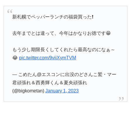
新札幌でペッパーランチの福袋買った❗
去年までとは違って、今年はかなりお徳です😁
もう少し期限長くしてくれたら最高なのになぁ～
😂
pic.twitter.com/9viiXymTVM
— こめたん@エスコンに出没のどさんこ鷲・マー
君頑張れ＆西勇輝くん＆夏央頑張れ
(@bigkometan)
January 1, 2023