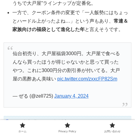
うちで大戸屋”ラインナップが定番化。
一方で、クーポン条件の変更で「一人飯勢にはちょっ
とハードル上がったよね…」という声もあり、
常連＆
家族向けの福袋として進化した年
と言えそうです。
仙台初売り、大戸屋福袋3000円。大戸屋で食べる
んなら買ったほうが得じゃないかと思って買った
やつ。これに3000円分の割引券が付いてる。大戸
屋の黒酢あん美味い
pic.twitter.com/zxxcFP82Sm
— ぜる (@zell725)
January 4, 2024
2023年福袋（2022年販売）
ホーム
Privacy Policy
お問い合わせ