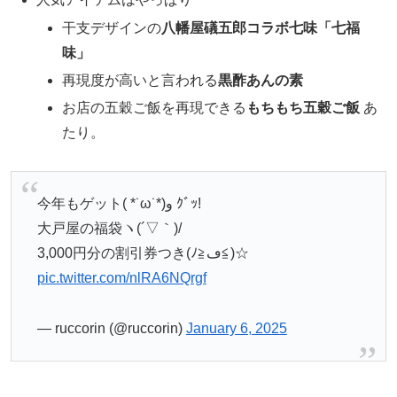
干支デザインの
八幡屋礒五郎コラボ七味「七福
味」
再現度が高いと言われる
黒酢あんの素
お店の五穀ご飯を再現できる
もちもち五穀ご飯
あ
たり。
今年もゲット( *˙ω˙*)و ｸﾞｯ!
大戸屋の福袋ヽ(´▽｀)/
3,000円分の割引券つき(ﾉ≧ڡ≦)☆
pic.twitter.com/nlRA6NQrgf
— ruccorin (@ruccorin)
January 6, 2025