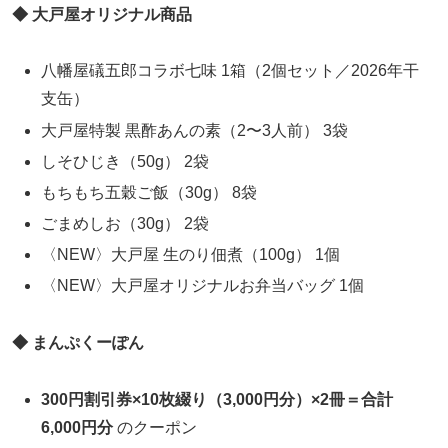
◆ 大戸屋オリジナル商品
八幡屋礒五郎コラボ七味 1箱（2個セット／2026年干
支缶）
大戸屋特製 黒酢あんの素（2〜3人前） 3袋
しそひじき（50g） 2袋
もちもち五穀ご飯（30g） 8袋
ごまめしお（30g） 2袋
〈NEW〉大戸屋 生のり佃煮（100g） 1個
〈NEW〉大戸屋オリジナルお弁当バッグ 1個
◆ まんぷくーぽん
300円割引券×10枚綴り（3,000円分）×2冊＝合計
6,000円分
のクーポン