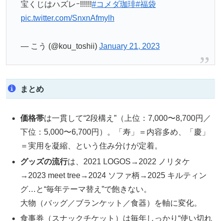
宝くじはハズレｰ!!!!!!
#コメダ珈琲
#福袋
pic.twitter.com/SnxnAfmylh
— こう (@kou_toshii)
January 21, 2023
まとめ
価格帯
は一貫して“2段構え”（上位：7,000〜8,700円／
下位：5,000〜6,700円）。「寿」＝内容多め、「慶」
＝実用を凝縮、という住み分けが定着。
グッズの流行
は、2021 LOGOS→2022 ノリタケ
→2023 meet tree→2024 ソファ柄→2025 キルティン
グ…と“毎年テーマ替え”で飽きない。
大物（バッグ／ブランケット／食器）を軸に変化。
食事券（スナックチケット）は毎年しっかり“使い切れ