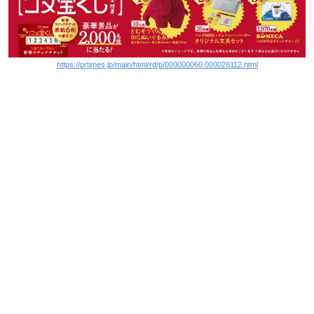
https://prtimes.jp/main/html/rd/p/000000060.000028112.html