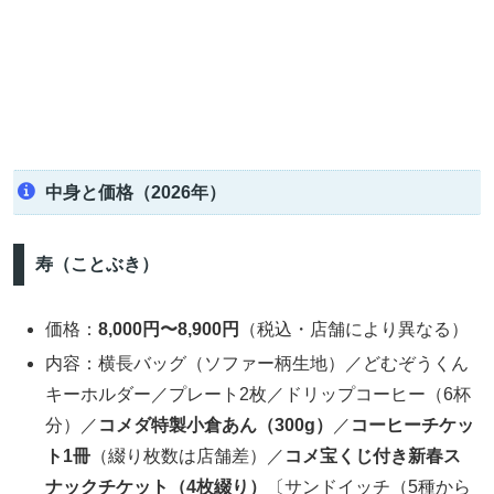
中身と価格（2026年）
寿（ことぶき）
価格：
8,000円〜8,900円
（税込・店舗により異なる）
内容：横長バッグ（ソファー柄生地）／どむぞうくん
キーホルダー／プレート2枚／ドリップコーヒー（6杯
分）／
コメダ特製小倉あん（300g）
／
コーヒーチケッ
ト1冊
（綴り枚数は店舗差）／
コメ宝くじ付き新春ス
ナックチケット（4枚綴り）
〔サンドイッチ（5種から