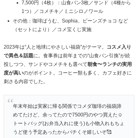
7,500円（4枚）：山食パン3枚／サンド（4種から
1つ）／コメチキ／ミニシロノワール
その他：珈琲ばうむ、Sophia、ビーンズチョコ など
（セットにより）／コメ宝くじ実施
2023年は“人と地球にやさしい福袋”がテーマ。
コスメ入り
で異色＆話題
に。食事券は前年までの“山食パン引換”が続
投しつつ、サンドやコメチキも選べて
朝食〜ランチの実用
度が高い
のがポイント。コーヒー類も多く、カフェ好きに
刺さる内容でした。
年末年始は実家に帰る関係でコメダ珈琲の福袋諦
めてたけど、余ってたので7500円のやつ買えた☺️
トートバッグ(お弁当入れに使う)も小物入れもちょ
うど使う予定あったからバチくそ嬉しいぞ🥰