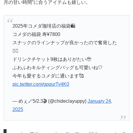
月の甘い時間”に合うアイテムも嬉しい。
2025年コメダ珈琲店の福袋🛍️
コメダの福袋 寿¥7800
スナックのラインナップが良かったので奮発した
✌🏻
ドリンクチケット9枚はありがたい🥹
ふわふわキルティングバッグも可愛いね🤍
今年も愛するコメダに通います🥰
pic.twitter.com/gpqurTy4K0
— めぇ🪄5/2.3🎬 (@chideclayuppy)
January 24,
2025