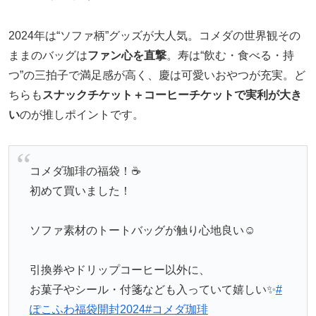
2024年は“ソファ柄”グッズが大人気。コメダの世界観その
ままのバッグは
ファン心を直撃
。寿は“飲む・食べる・持
つ”の三拍子で満足感が高く、慶は可愛いおやつが充実。ど
ちらも
スナックチケット＋コーヒーチケットで実利が大き
い
のが推しポイントです。
コメダ珈琲の福袋！☕️
初めて買いました！
ソファ素材のトートバッグが触り心地良い☺️
引換券やドリップコーヒー以外に、
お菓子やシール・付箋なども入っていて嬉しい✨
#
ぽこふわ福袋開封2024
#コメダ珈琲