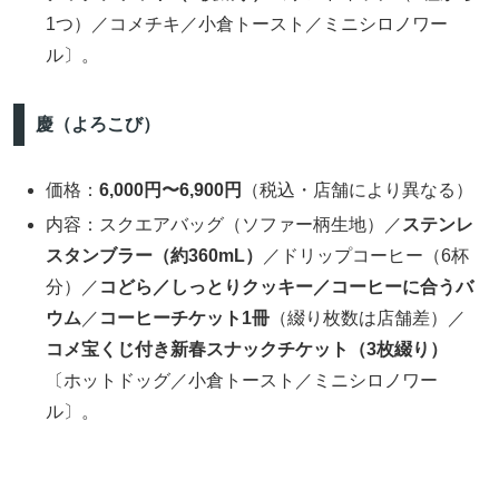
1つ）／コメチキ／小倉トースト／ミニシロノワー
ル〕。
慶（よろこび）
価格：
6,000円〜6,900円
（税込・店舗により異なる）
内容：スクエアバッグ（ソファー柄生地）／
ステンレ
スタンブラー（約360mL）
／ドリップコーヒー（6杯
分）／
コどら／しっとりクッキー／コーヒーに合うバ
ウム
／
コーヒーチケット1冊
（綴り枚数は店舗差）／
コメ宝くじ付き新春スナックチケット（3枚綴り）
〔ホットドッグ／小倉トースト／ミニシロノワー
ル〕。