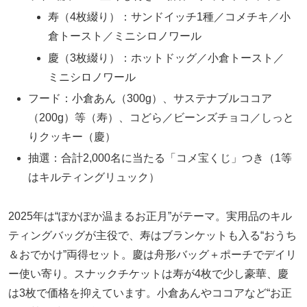
寿（4枚綴り）：サンドイッチ1種／コメチキ／小
倉トースト／ミニシロノワール
慶（3枚綴り）：ホットドッグ／小倉トースト／
ミニシロノワール
フード：小倉あん（300g）、サステナブルココア
（200g）等（寿）、コどら／ビーンズチョコ／しっと
りクッキー（慶）
抽選：合計2,000名に当たる「コメ宝くじ」つき（1等
はキルティングリュック）
2025年は“ぽかぽか温まるお正月”がテーマ。実用品のキル
ティングバッグが主役で、寿はブランケットも入る“おうち
＆おでかけ”両得セット。慶は舟形バッグ＋ポーチでデイリ
ー使い寄り。スナックチケットは寿が4枚で少し豪華、慶
は3枚で価格を抑えています。小倉あんやココアなど“お正