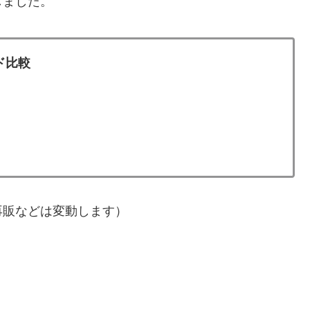
しました。
ド比較
・再販などは変動します）