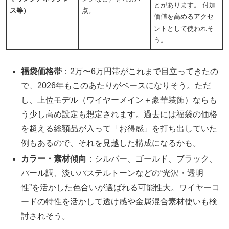
とがあります。 付加
ス等）
点。
価値を高めるアクセ
ントとして使われそ
う。
福袋価格帯
：2万〜6万円帯がこれまで目立ってきたの
で、2026年もこのあたりがベースになりそう。ただ
し、上位モデル（ワイヤーメイン＋豪華装飾）ならも
う少し高め設定も想定されます。過去には福袋の価格
を超える総額品が入って「お得感」を打ち出していた
例もあるので、それを見越した構成になるかも。
カラー・素材傾向
：シルバー、ゴールド、ブラック、
パール調、淡いパステルトーンなどの“光沢・透明
性”を活かした色合いが選ばれる可能性大。ワイヤーコ
ードの特性を活かして透け感や金属混合素材使いも検
討されそう。