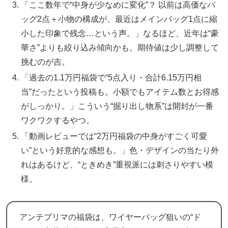
「ここ数年で“中身が少なめに変化”？ 以前は高価なバ
ッグ2点＋小物の構成が、最近はメインバッグ1点に縮
小した印象で残念…という声。」なるほど、近年は“豪
華さ”よりも絞り込み傾向かも。期待値は少し調整して
挑むのが吉。
「過去の1.1万円福袋で“5点入り・合計6.15万円相
当”だったという投稿も。小額でもアイテム数とお得感
がしっかり。」こういう“掘り出し物系”は開封が一番
ワクワクするやつ。
「動画レビューでは“2万円福袋の中身がすごく可愛
い”という好意的な感想も。」色・デザインの当たり外
れはあるけど、“ときめき”重視派には刺さりやすい模
様。
アンテプリマの福袋は、ワイヤーバッグ狙いの“ド