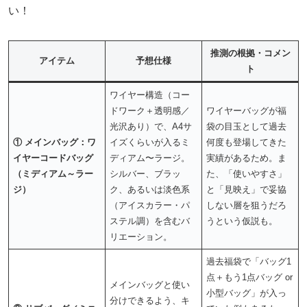
い！
推測の根拠・コメン
アイテム
予想仕様
ト
ワイヤー構造（コー
ドワーク＋透明感／
ワイヤーバッグが福
光沢あり）で、A4サ
袋の目玉として過去
① メインバッグ：ワ
イズくらいが入るミ
何度も登場してきた
イヤーコードバッグ
ディアム〜ラージ。
実績があるため。ま
（ミディアム～ラー
シルバー、ブラッ
た、「使いやすさ」
ジ）
ク、あるいは淡色系
と「見映え」で妥協
（アイスカラー・パ
しない層を狙うだろ
ステル調）を含むバ
うという仮説も。
リエーション。
過去福袋で「バッグ1
点＋もう1点バッグ or
メインバッグと使い
小型バッグ」が入っ
分けできるよう、キ