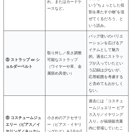
れ、またはカードケ
いう“ちょっとした役
ースなど。
割を果たす小物”を混
ぜてくるだろう、と
いう読み。
バッグ使いのバリエ
ーションを広げるア
イテムとして魅力
取り外し／長さ調整
的。過去にストラッ
⑤ ストラップ or シ
可能なストラップ
プが入っていたとい
ョルダーベルト
（ワイヤーや革、金
う記録は少ないが、
属留め具使い）
応用範囲を考慮する
と含めてもおかしく
ない。
過去には「コスチュ
ームジュエリー ピア
ス入り／イヤリング
⑥ コスチュームジュ
小さめのアクセサリ
入り」が福袋販売案
エリー（ピアス／イ
ー（ピアス・イヤリ
内に登場していたこ
ヤリング／ネックレ
ングなど）を1点か2