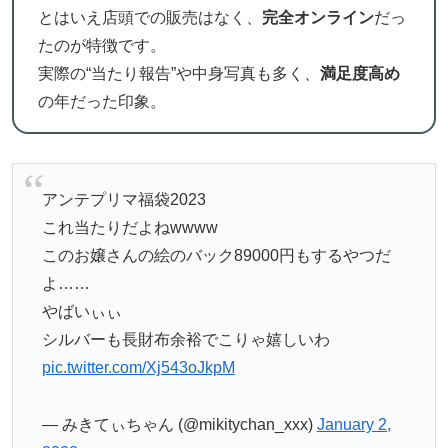
とはいえ店頭での販売はなく、
完全オンライン
だっ
たのが特徴です。
実際の“当たり報告”や中身写真も多く、
満足度高め
の年だった印象。
アンテプリマ福袋2023
これ当たりだよねwwww
このお嬢さんの絵のバック89000円もするやつだ
よ……
やばいぃぃ
シルバーも長財布余裕でこりゃ嬉しいわ
pic.twitter.com/Xj543oJkpM
— みきてぃちゃん (@mikitychan_xxx)
January 2,