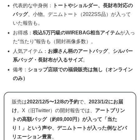
代表的な中身例：
トートやショルダー、長財布対応の
バッグ
、小物。デニムトート（2022SS品）が入って
いた報告も。
お得感：
税込5万円級のWIREBAG相当アイテム
が入っ
た“当たり”報告も（開封画像多数）。
人気アイテム：
お嬢さん柄のアートバッグ
、
シルバー
系バッグ・長財布が入るサイズ
。
備考：
ショップ店頭での福袋販売は無し（オンライン
のみ）
販売は
2022/12/5〜12/8の予約
で、
2023/1/2にお届
け
。X（旧Twitter）の開封報告では、
アートプリン
トの高額バッグ（約89,000円）が入って「当た
り！」という声や、デニムトートが入った例などバ
リエーション豊富
。