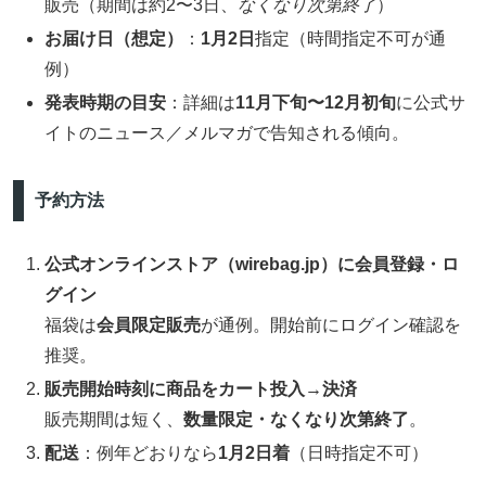
販売（期間は約2〜3日、
なくなり次第終了
）
お届け日（想定）
：
1月2日
指定（時間指定不可が通
例）
発表時期の目安
：詳細は
11月下旬〜12月初旬
に公式サ
イトのニュース／メルマガで告知される傾向。
予約方法
公式オンラインストア（wirebag.jp）に会員登録・ロ
グイン
福袋は
会員限定販売
が通例。開始前にログイン確認を
推奨。
販売開始時刻に商品をカート投入→決済
販売期間は短く、
数量限定・なくなり次第終了
。
配送
：例年どおりなら
1月2日着
（日時指定不可）