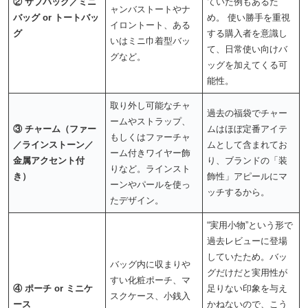
② サブバッグ／ミニ
ていた例もあるた
ャンバストートやナ
バッグ or トートバッ
め。 使い勝手を重視
イロントート、ある
グ
する購入者を意識し
いはミニ巾着型バッ
て、日常使い向けバ
グなど。
ッグを加えてくる可
能性。
取り外し可能なチャ
過去の福袋でチャー
ームやストラップ、
③ チャーム（ファー
ムはほぼ定番アイテ
もしくはファーチャ
／ラインストーン／
ムとして含まれてお
ーム付きワイヤー飾
金属アクセント付
り、ブランドの「装
りなど。ラインスト
き）
飾性」アピールにマ
ーンやパールを使っ
ッチするから。
たデザイン。
“実用小物”という形で
過去レビューに登場
していたため。バッ
バッグ内に収まりや
グだけだと実用性が
すい化粧ポーチ、マ
④ ポーチ or ミニケ
足りない印象を与え
スクケース、小銭入
ース
かねないので、こう