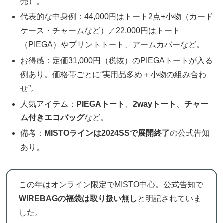
売）。
代表的な中身例：44,000円はトート2点+小物（カード
ケース・チャームなど）／22,000円はトート
（PIEGA）やプリントトート、アームカバーなど。
お得感：定価31,000円（税抜）のPIEGAトートが入る
例あり。価格帯ごとに“実用品多め＋小物の組み合わ
せ”。
人気アイテム：
PIEGAトート
、
2wayトート
、
チャー
ム付きエコバッグ
など。
備考：
MISTOラインは2024SSで展開終了
の公式告知
あり。
この年はオンライン限定でMISTO中心。公式告知で
WIREBAGの福袋は取り扱い無し
と明記されていま
した。