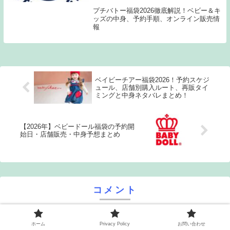
プチバトー福袋2026徹底解説！ベビー＆キ
ッズの中身、予約手順、オンライン販売情
報
ベイビーチアー福袋2026！予約スケジ
ュール、店舗別購入ルート、再販タイ
ミングと中身ネタバレまとめ！
【2026年】ベビードール福袋の予約開
始日・店舗販売・中身予想まとめ
コメント
ホーム
Privacy Policy
お問い合わせ
コメントを書き込む