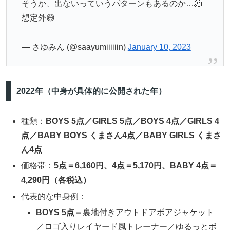
そうか、出ないっていうパターンもあるのか…🫠
想定外😅
— さゆみん (@saayumiiiiiin)
January 10, 2023
2022年（中身が具体的に公開された年）
種類：
BOYS 5点／GIRLS 5点／BOYS 4点／GIRLS 4
点／BABY BOYS くまさん4点／BABY GIRLS くまさ
ん4点
価格帯：
5点＝6,160円、4点＝5,170円、BABY 4点＝
4,290円（各税込）
代表的な中身例：
BOYS 5点
＝裏地付きアウトドアボアジャケット
／ロゴ入りレイヤード風トレーナー／ゆるっとボ