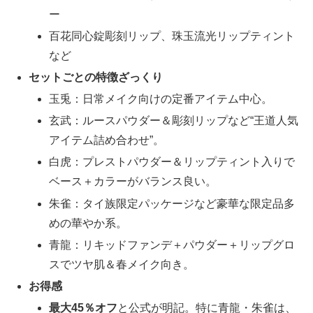
ー
百花同心錠彫刻リップ、珠玉流光リップティント
など
セットごとの特徴ざっくり
玉兎：日常メイク向けの定番アイテム中心。
玄武：ルースパウダー＆彫刻リップなど“王道人気
アイテム詰め合わせ”。
白虎：プレストパウダー＆リップティント入りで
ベース＋カラーがバランス良い。
朱雀：タイ族限定パッケージなど豪華な限定品多
めの華やか系。
青龍：リキッドファンデ＋パウダー＋リップグロ
スでツヤ肌＆春メイク向き。
お得感
最大45％オフ
と公式が明記。特に青龍・朱雀は、