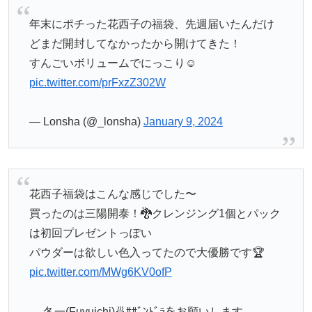
年末にポチった花西子の福袋、先週届いたんだけ
どまだ開封してなかったから開けてきた！
すんごいボリュームでにっこり☺
pic.twitter.com/prFxzZ302W
— Lonsha (@_lonsha)
January 9, 2024
花西子福袋はこんな感じでした〜
買ったのは三陽開泰！🐉クレンジング1個とパック
は初回プレゼントっぽい
パウダーは欲しい色入ってたので大優勝です🏆
pic.twitter.com/MWg6KV0ofP
— 冬一(Fuyuichi)🍜ｻｻﾞﾝﾄﾞﾗをお願いします