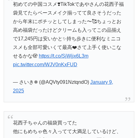
初めての中国コスメ❣️TikTokであやさんの花西子福
袋見てたらベースメイク揃ってて良さそうだった
から年末にポチッとしてしまった〜🥰ちょっとお
高め福袋だったけどクリームも入ってこの品揃え
で17,245円は安いかと✨持ち歩きに便利なミニコ
スメも全部可愛いくて最高❤️さて上手く使いこな
せるかな🫣
https://t.co/SjWjjx6L3m
pic.twitter.com/WJV0nKxFUD
— さいき❄︎ (@AQVty091NztqndO)
January 9,
2025
花西子ちゃんの福袋買ってた
他にもめちゃ色々入ってて大満足しているけど、