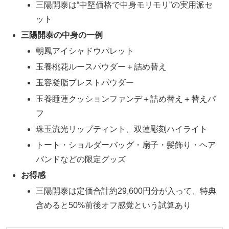
三陽開泰は“中堅価格で中身モリモリ”の実用派セ
ット
三陽開泰の中身の一例
朝鳳アイシャドウパレット
玉養桃花ルースパウダー＋詰め替え
玉容凝脂プレストパウダー
玉養睡蓮クッションファンデ＋詰め替え＋替えパ
フ
珠玉流光リップティント、双蓮彫刻ハイライト
トート・ショルダーバッグ・扇子・髪飾り・ヘア
バンドなどの限定グッズ
お得感
三陽開泰は定価合計約29,600円分が入って、特典
含めると50%前後オフ感覚という試算あり