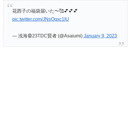
花西子の福袋届いた〜🥰💕💕💕
pic.twitter.com/JNsQqxc1IU
— 浅海🎡23TDC賢者 (@Asaiumi)
January 9, 2023