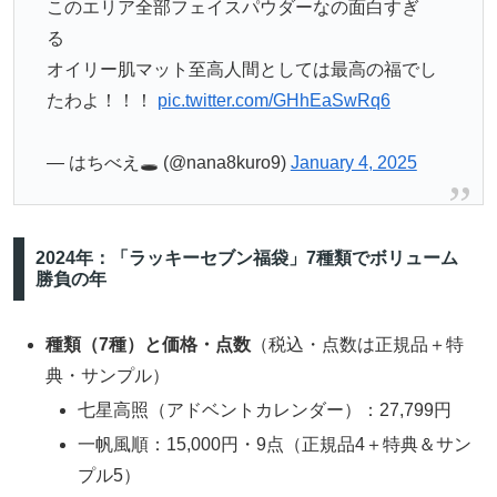
このエリア全部フェイスパウダーなの面白すぎ
る
オイリー肌マット至高人間としては最高の福でし
たわよ！！！
pic.twitter.com/GHhEaSwRq6
— はちべえ🕳 (@nana8kuro9)
January 4, 2025
2024年：「ラッキーセブン福袋」7種類でボリューム
勝負の年
種類（7種）と価格・点数
（税込・点数は正規品＋特
典・サンプル）
七星高照（アドベントカレンダー）：27,799円
一帆風順：15,000円・9点（正規品4＋特典＆サン
プル5）