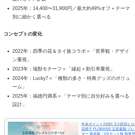
2025年：14,400〜31,900円／最大約49%オフ＋テーマ
別に細かく選べる
コンセプトの変化
2022年：四季の花＆タイ族コラボ＝「世界観・デザイ
ン重視」
2023年：瑞獣モチーフ＝「縁起＋割引率重視」
2024年：Lucky7＝「種類の多さ・特典グッズのボリュ
ーム」
2025年：福徳円満系＝「テーマ別に自分好みを選べる
設計」
年末ポイント20倍‼【小田切ヒ
花西子 FLORASIS 玉容凝脂 プ
ダー 基本版・UVカット版 新発売