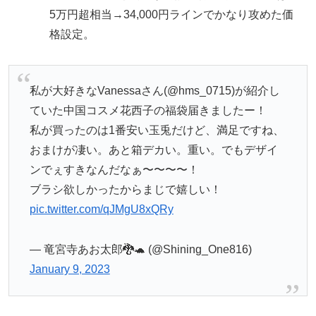
5万円超相当→34,000円ラインでかなり攻めた価
格設定。
私が大好きなVanessaさん(@hms_0715)が紹介し
ていた中国コスメ花西子の福袋届きましたー！
私が買ったのは1番安い玉兎だけど、満足ですね、
おまけが凄い。あと箱デカい。重い。でもデザイ
ンでぇすきなんだなぁ〜〜〜〜！
ブラシ欲しかったからまじで嬉しい！
pic.twitter.com/qJMgU8xQRy
— 竜宮寺あお太郎🐉🐢 (@Shining_One816)
January 9, 2023