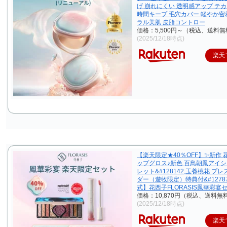
げ 崩れにくい 透明感アップ テカ
時間キープ 毛穴カバー 軽やか密
ラル美肌 皮脂コントロー
価格：5,500円～（税込、送料無
(2025/12/18時点)
楽天
【楽天限定★40％OFF】✨新作 
ップグロス♪新色 百鳥朝鳳アイ
レット&#128142;玉養桃花 プ
ダー（遊牧限定）特典付&#12787
式】花西子FLORASIS鳳華彩宴
価格：10,870円（税込、送料無料
(2025/12/18時点)
楽天