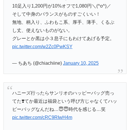
10足入り1,200円が10%オフで1,080円＼(^o^)／
そして中身のバランスがものすごくいい！
無地、柄入り、ふわもこ系、厚手、薄手、くるぶ
し丈、使えないものがない。
グレーとか黒は小３息子にもわけてあげる予定。
pic.twitter.com/w2Zc0PwKSY
— ちあち (@chiachiine)
January 10, 2025
ハニーズ行ったらサンリオのハッピーバッグ売っ
てた❣️てか最近は福袋という呼び方じゃなくてハッ
ピーバッグなんだね…😇😇時代を感じる…笑
pic.twitter.com/cRC9RIwH4m