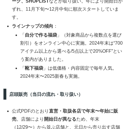
ーク、SHOPLIST
などが取り扱い。年により開始日が
ずれ、11月下旬〜12月中旬に順次スタートしていま
す。
ラインナップの傾向
：
「
自分で作る福袋
」（対象商品から複数点を選び
割引）をオンライン中心に実施。2024年末は“700
アイテム以上から選べる/5点以上で20%OFF”とい
う案内がありました。
「
靴下福袋
」は低価格・内容固定で毎年人気。
2024年末〜2025新春も実施。
店頭販売（当日の流れ・取り扱い）
公式PDFのとおり
直営・取扱各店で年末〜年始に販
売
。店舗により
開始日が異なる
ため、年末
（12/29〜）から並ぶ店舗と、元日から売り出す店舗