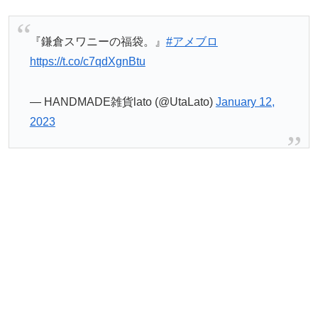
『鎌倉スワニーの福袋。』
#アメブロ
https://t.co/c7qdXgnBtu
— HANDMADE雑貨lato (@UtaLato)
January 12,
2023