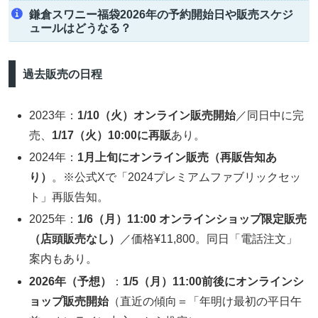
鎌倉スワニー福袋2026年の予約開始日や販売スケジ
ュールはどうなる？
過去販売の日程
2023年：
1/10（火）オンライン販売開始
／同日中に完
売、
1/17（火）10:00に再販
あり。
2024年：
1月上旬にオンライン販売（再販告知あ
り）
。※公式Xで「2024プレミアムファブリックセッ
ト」再販告知。
2025年：
1/6（月）11:00 オンラインショップ限定販売
（店頭販売なし）
／価格¥11,800。同日「電話注文」
案内もあり。
2026年（予想）
：
1/5（月）11:00前後にオンラインシ
ョップ販売開始
（直近の傾向＝「年明け最初の平日午