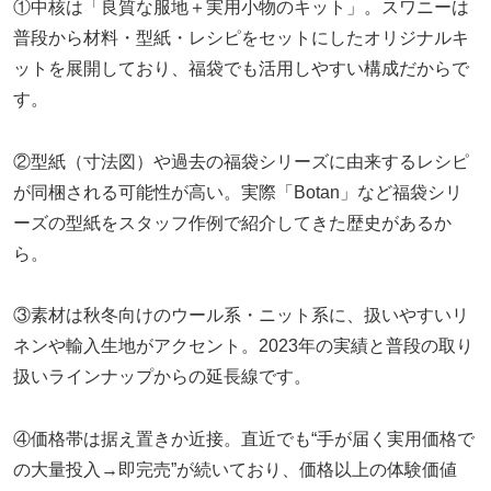
①中核は「良質な服地＋実用小物のキット」。スワニーは
普段から材料・型紙・レシピをセットにしたオリジナルキ
ットを展開しており、福袋でも活用しやすい構成だからで
す。
②型紙（寸法図）や過去の福袋シリーズに由来するレシピ
が同梱される可能性が高い。実際「Botan」など福袋シリ
ーズの型紙をスタッフ作例で紹介してきた歴史があるか
ら。
③素材は秋冬向けのウール系・ニット系に、扱いやすいリ
ネンや輸入生地がアクセント。2023年の実績と普段の取り
扱いラインナップからの延長線です。
④価格帯は据え置きか近接。直近でも“手が届く実用価格で
の大量投入→即完売”が続いており、価格以上の体験価値