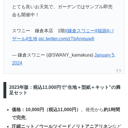
とても良いお天気で、ガーデンではサンプル即売
会も開催中！
スワニー 鎌倉本店 1階
#鎌倉スワニー
#福袋
#バ
ザール
#生地
pic.twitter.com/zTbAnrpuw6
— 鎌倉スワニー (@SWANY_kamakura)
January 5,
2024
2023年版：税込11,000円で“生地＋型紙＋キット”の満
足セット
価格：10,000円（税込11,000円）
。発売から
約1時間
で完売
。
圧縮ニット／ウールツイード／リトアニアリネン
など