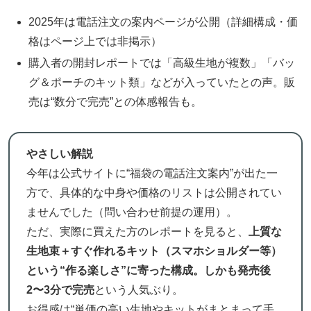
2025年は電話注文の案内ページが公開（詳細構成・価
格はページ上では非掲示）
購入者の開封レポートでは「高級生地が複数」「バッ
グ＆ポーチのキット類」などが入っていたとの声。販
売は“数分で完売”との体感報告も。
やさしい解説
今年は公式サイトに“福袋の電話注文案内”が出た一
方で、具体的な中身や価格のリストは公開されてい
ませんでした（問い合わせ前提の運用）。
ただ、実際に買えた方のレポートを見ると、
上質な
生地束＋すぐ作れるキット（スマホショルダー等）
という“作る楽しさ”に寄った構成。しかも発売後
2〜3分で完売
という人気ぶり。
お得感は“単価の高い生地やキットがまとまって手