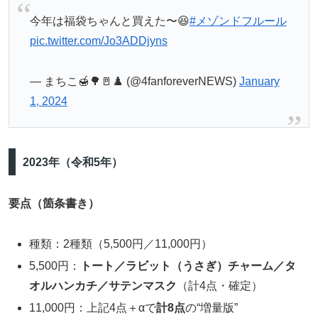
今年は福袋ちゃんと買えた〜😆
#メゾンドフルール
pic.twitter.com/Jo3ADDjyns
— まちこ🍯🌳🚪♟️ (@4fanforeverNEWS)
January
1, 2024
2023年（令和5年）
要点（箇条書き）
種類：2種類（5,500円／11,000円）
5,500円：
トート／ラビット（うさぎ）チャーム／タ
オルハンカチ／サテンマスク
（計4点・確定）
11,000円：上記4点＋αで
計8点
の“増量版”