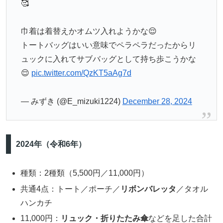
🥰
巾着は着替えかオムツ入れようかな😌
トートバッグはいい意味でペラペラだったからリ
ュックに入れてサブバッグとして持ち歩こうかな
😌
pic.twitter.com/QzKT5aAg7d
— みずき (@E_mizuki1224)
December 28, 2024
2024年（令和6年）
種類：2種類（5,500円／11,000円）
共通4点：トート／ポーチ／
リボンバレッタ
／タオル
ハンカチ
11,000円：
リュック・折りたたみ傘
などを足した合計