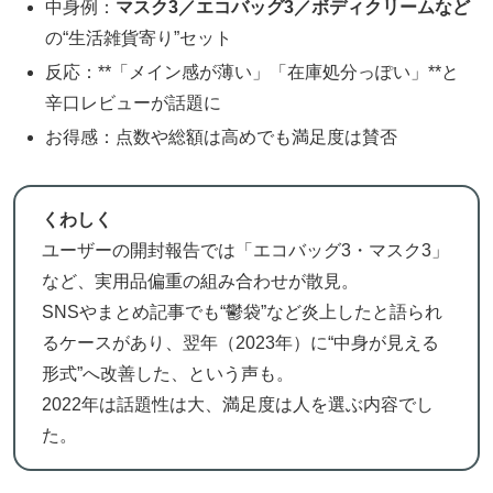
中身例：
マスク3／エコバッグ3／ボディクリームなど
の“生活雑貨寄り”セット
反応：**「メイン感が薄い」「在庫処分っぽい」**と
辛口レビューが話題に
お得感：点数や総額は高めでも満足度は賛否
くわしく
ユーザーの開封報告では「エコバッグ3・マスク3」
など、実用品偏重の組み合わせが散見。
SNSやまとめ記事でも“鬱袋”など炎上したと語られ
るケースがあり、翌年（2023年）に“中身が見える
形式”へ改善した、という声も。
2022年は話題性は大、満足度は人を選ぶ内容でし
た。