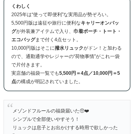
くわしく
2025年は“使って即便利”な実用品が勢ぞろい。
5,500円版は遠征や旅行に便利な
キャリーオンバッ
グ
が外装兼アイテムで入り、
巾着ポーチ・トート・
エコバッグ
まで付く4点セット。
10,000円版はそこに
撥水リュック
がドン！と加わる
ので、通勤通学やレジャーの“荷物事情”がこれ一袋
で片付きます。
実店舗の福袋一覧でも
5,500円＝4点／10,000円＝5
点
の構成が明記されていました。
メゾンドフルールの福袋届いた🥺❤️
シンプルで全部使いやすそう！
リュックは息子とお出かけする時用で欲しかった