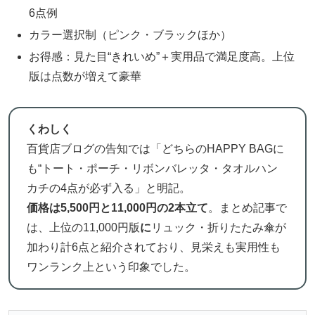
6点例
カラー選択制（ピンク・ブラックほか）
お得感：見た目“きれいめ”＋実用品で満足度高。上位
版は点数が増えて豪華
くわしく
百貨店ブログの告知では「どちらのHAPPY BAGに
も“トート・ポーチ・リボンバレッタ・タオルハン
カチの4点が必ず入る」と明記。
価格は5,500円と11,000円の2本立て
。まとめ記事で
は、上位の11,000円版
に
リュック・折りたたみ傘が
加わり計6点と紹介されており、見栄えも実用性も
ワンランク上という印象でした。