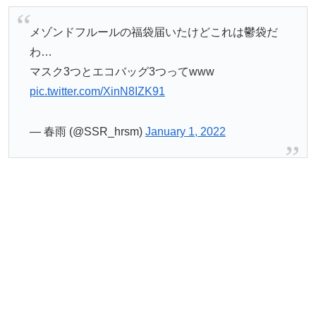
メゾンドフルールの福袋届いたけどこれは鬱袋だ
わ…
マスク3つとエコバッグ3つってwww
pic.twitter.com/XinN8IZK91
— 春雨 (@SSR_hrsm)
January 1, 2022