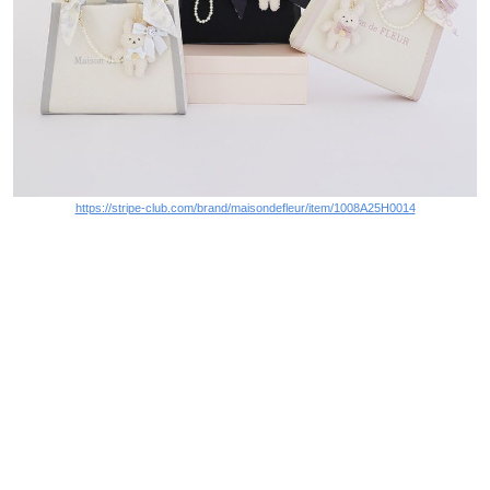
https://stripe-club.com/brand/maisondefleur/item/1008A25H0014