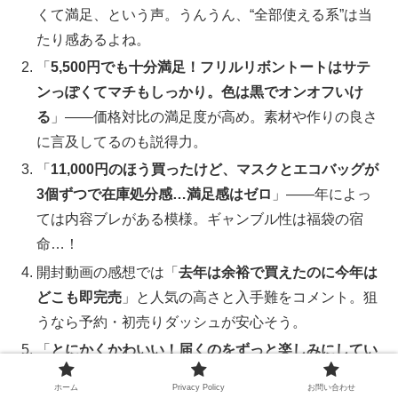
くて満足、という声。うんうん、“全部使える系”は当
たり感あるよね。
「
5,500円でも十分満足！フリルリボントートはサテ
ンっぽくてマチもしっかり。色は黒でオンオフいけ
る
」――価格対比の満足度が高め。素材や作りの良さ
に言及してるのも説得力。
「
11,000円のほう買ったけど、マスクとエコバッグが
3個ずつで在庫処分感…満足感はゼロ
」――年によっ
ては内容ブレがある模様。ギャンブル性は福袋の宿
命…！
開封動画の感想では「
去年は余裕で買えたのに今年は
どこも即完売
」と人気の高さと入手難をコメント。狙
うなら予約・初売りダッシュが安心そう。
「
とにかくかわいい！届くのをずっと楽しみにしてい
た
」という熱量高めのポジティブ感想。推しブランド
ホーム
Privacy Policy
お問い合わせ