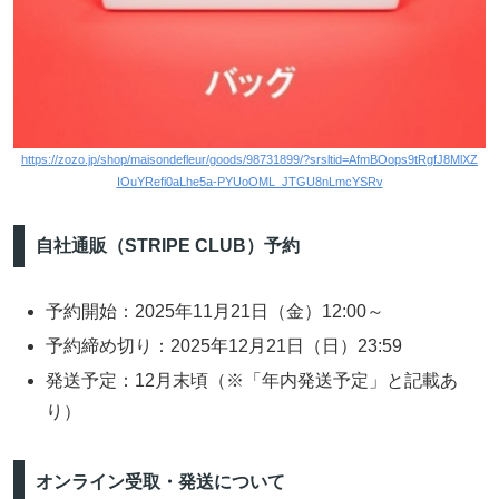
https://zozo.jp/shop/maisondefleur/goods/98731899/?srsltid=AfmBOops9tRgfJ8MlXZ
IOuYRefi0aLhe5a-PYUoOML_JTGU8nLmcYSRv
自社通販（STRIPE CLUB）予約
予約開始：2025年11月21日（金）12:00～
予約締め切り：2025年12月21日（日）23:59
発送予定：12月末頃（※「年内発送予定」と記載あ
り）
オンライン受取・発送について