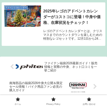
アドベントカレンダー
2025年レゴのアドベントカレン
ダーがコストコに登場！中身や価
格、在庫状況をチェック！
レゴのアドベントカレンダーとは、クリス
マスまでのカウントダウンを楽しむための
特別なレゴセットです。12月1日から24日
までの期間、毎日1つずつ小さな窓（ボッ
クス）を開けて中のプレゼントを取り出す
カレンダーで、レゴの場合、その“中身”が
日替わ...
ファイテン福袋2026最新ガイド！販売
情報と実際の中身、ネット口コミを一
挙ご紹介
南海部品の福袋2026中身大公開＆限定
セール情報！バイク用品ファン必見の
購入ガイド
ホーム
Privacy Policy
お問い合わせ