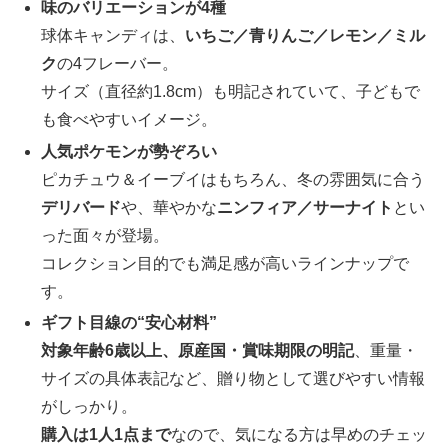
味のバリエーションが4種
球体キャンディは、
いちご／青りんご／レモン／ミル
ク
の4フレーバー。
サイズ（直径約1.8cm）も明記されていて、子どもで
も食べやすいイメージ。
人気ポケモンが勢ぞろい
ピカチュウ＆イーブイはもちろん、冬の雰囲気に合う
デリバード
や、華やかな
ニンフィア／サーナイト
とい
った面々が登場。
コレクション目的でも満足感が高いラインナップで
す。
ギフト目線の“安心材料”
対象年齢6歳以上、原産国・賞味期限の明記
、重量・
サイズの具体表記など、贈り物として選びやすい情報
がしっかり。
購入は1人1点まで
なので、気になる方は早めのチェッ