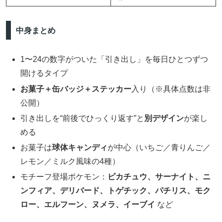
中身まとめ
1〜24の数字がついた「引き出し」を毎日ひとつずつ
開けるタイプ
お菓子＋缶バッジ＋ステッカー
入り（※具体点数は非
公開）
引き出しを“前後でひっくり返す”と
別デザイン
が楽し
める
お菓子は
球体キャンディ
が中心（いちご／青りんご／
レモン／ミルク風味の4種）
モチーフ登場ポケモン：
ピカチュウ、サーナイト、ニ
ンフィア、デリバード、トゲチック、パチリス、モク
ロー、エルフーン、ヌメラ、イーブイ
など