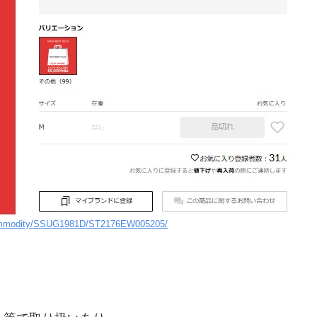
ommodity/SSUG1981D/ST2176EW005205/