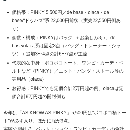
価格帯：PINKY 5,500円／de base・olaca・de
base/“ドゥバズ”系 22,000円前後（実売22,550円例あ
り）
個数・構成：PINKYはバッグ1＋お楽しみ3点、de
base/olaca系は固定3点（バッグ・トレーナー・シャ
ツ）＋追加3〜4点の計6〜7点が主流
代表的な中身：ポコポコトート、ワンピ・カーデ・ベ
ルトなど（PINKY）／ニット・パンツ・ストール等の
実用品（olaca）
お得感：PINKYでも定価合計2万円超の例、olacaは定
価合計8万円超の開封例も
今年は「AS KNOW AS PINKY」5,500円は“ポコポコ柄トー
ト”が必ず入り、ほかに服が3点。
実際の開封で「ベルト・シャツ・ワンピ・カーデ」の合計