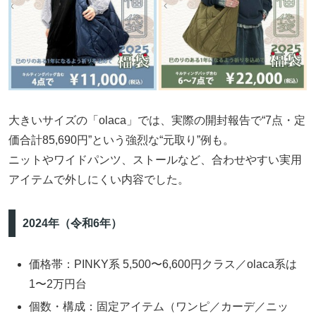
大きいサイズの「olaca」では、実際の開封報告で“7点・定
価合計85,690円”という強烈な“元取り”例も。
ニットやワイドパンツ、ストールなど、合わせやすい実用
アイテムで外しにくい内容でした。
2024年（令和6年）
価格帯：PINKY系 5,500〜6,600円クラス／olaca系は
1〜2万円台
個数・構成：固定アイテム（ワンピ／カーデ／ニッ