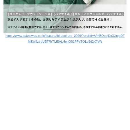
https://www.asknowas.co.jp/feature/fukubukuro_2026/?srsltid=AfmBOoojDcXXtegDT
MlKw9zybUBTRrTLfEALHenO01PPeTOLd3d2KTWz