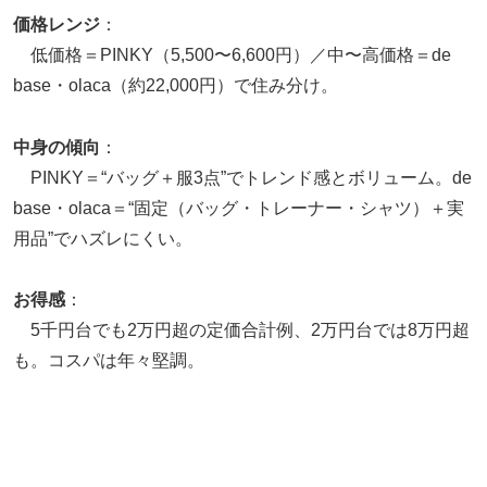
価格レンジ
：
低価格＝PINKY（5,500〜6,600円）／中〜高価格＝de
base・olaca（約22,000円）で住み分け。
中身の傾向
：
PINKY＝“バッグ＋服3点”でトレンド感とボリューム。de
base・olaca＝“固定（バッグ・トレーナー・シャツ）＋実
用品”でハズレにくい。
お得感
：
5千円台でも2万円超の定価合計例、2万円台では8万円超
も。コスパは年々堅調。