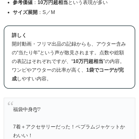
参考価値
：
10万円超相当
という表現が多い
サイズ展開
：S／M
詳しく
開封動画・フリマ出品の記録からも、アウター含み
の“当たり年”という声が散見されます。点数や総額
の表記はそれぞれですが、“
10万円超相当
”の内容。
ワンピやアウターの比率が高く、
1袋でコーデが完
成
しやすい内容。
福袋中身ᙏ̤̫͚♡⃜
7着＋アクセサリーだった！ペプラムジャケットか
わいい！