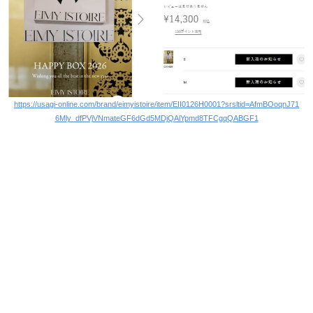
https://usagi-online.com/brand/eimyistoire/item/EII0126H0001?srsltid=AfmBOoqnJ71
6Mly_dfPVjVNmateGF6dGd5MDjQAlYpmd8TFCgqQABGF1