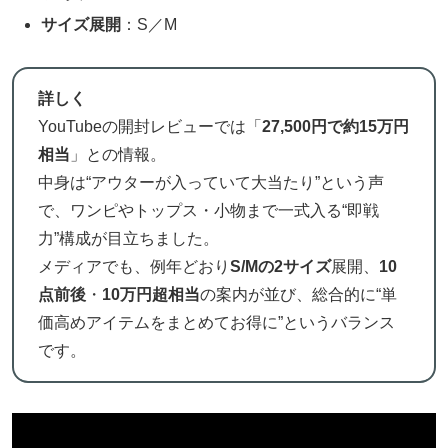
サイズ展開
：S／M
詳しく
YouTubeの開封レビューでは「
27,500円で約15万円
相当
」との情報。
中身は“アウターが入っていて大当たり”という声
で、ワンピやトップス・小物まで一式入る“即戦
力”構成が目立ちました。
メディアでも、例年どおり
S/Mの2サイズ
展開、
10
点前後
・
10万円超相当
の案内が並び、総合的に“単
価高めアイテムをまとめてお得に”というバランス
です。