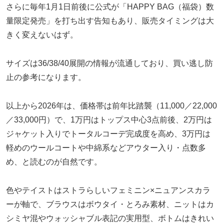
さらに毎年1月1日前後に公式が「HAPPY BAG（福袋）数
量限定発売」を打ち出す告知もあり、販売タイミングは大
きく変えないはず。
サイズは36/38/40展開の情報が流通しており、買い逃し防
止の参考になります。
以上から2026年は、価格帯は前年比踏襲（11,000／22,000
／33,000円）で、1万円はトップス中心3点前後、2万円は
ジャケット入りでトータルコーデ完成度を高め、3万円は
軽めのウールコートや中綿系などアウター入り・点数多
め、と読むのが自然です。
色やテイストはストラらしいフェミニン×ニュアンスカラ
ーが軸で、ブラウスはボウタイ・とろみ素材、ニットはカ
シミヤ混やウォッシャブル表記の実用型、ボトムはきれい