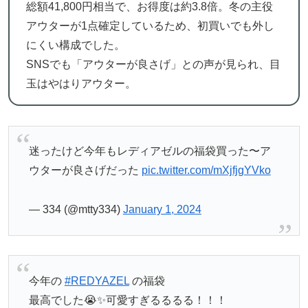
総額41,800円相当で、お得度は約3.8倍。冬の主役
アウターが1点確定しているため、初買いでも外し
にくい構成でした。
SNSでも「アウターが良さげ」との声が見られ、目
玉はやはりアウター。
迷ったけど今年もレディアゼルの福袋買った〜ア
ウターが良さげだった
pic.twitter.com/mXjfjgYVko
— 334 (@mtty334)
January 1, 2024
今年の
#REDYAZEL
の福袋
最高でした😭✨️可愛すぎるるるる！！！