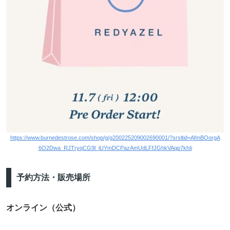
https://www.burnedestrose.com/shop/g/g200225209002690001/?srsltid=AfmBOorgA
6O2Dwa_RJTryqCG9l_jUYmDCPazAmUdLFfJGhkVAqp7khIi
予約方法・販売場所
オンライン（公式）