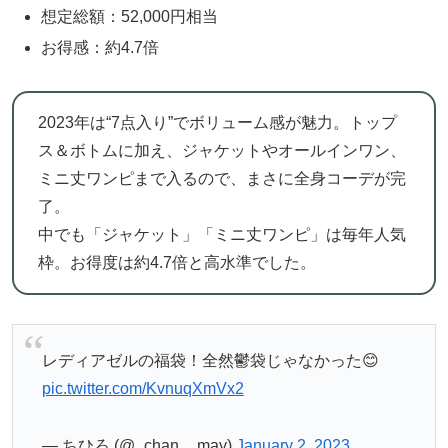
想定総額：52,000円相当
お得感：約4.7倍
2023年は“7点入り”でボリューム感が魅力。トップ
ス＆ボトムに加え、ジャケットやオールインワン、
ミニ丈ワンピまで入るので、まさに全身コーデが完
了。
中でも「ジャケット」「ミニ丈ワンピ」は毎年人気
枠。お得度は約4.7倍と高水準でした。
レディアゼルの福袋！全然鬱袋じゃなかった😊
pic.twitter.com/KvnuqXmVx2
— ちひろ (@_chan__may)
January 2, 2023