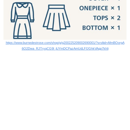
https://www.burnedestrose.com/shop/g/g200225209002690001/?srsltid=AfmBOorgA
6O2Dwa_RJTryqCG9l_jUYmDCPazAmUdLFfJGhkVAqp7khIi