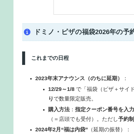
ドミノ・ピザの福袋2026年の
これまでの日程
2023年末アナウンス（のちに延期）
：
12/29～1/8
で「福袋（ピザ＋サイ
り
で数量限定販売。
購入方法
：
指定クーポン番号を入
（＝店頭でも受付）。ただし
予約
2024年2月“福は内袋”
（延期の振替）：