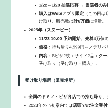
1/22～1/28 抽選応募 → 当選者の
購入はWeb/アプリ限定
（この回は
け取り。販売数は
計6万個
に増量。
2025年（スヌーピー）
：
11/23 10:00 予約開始、先着4万
価格
：持ち帰り4,599円～／デリバリ
内容
：Sピザ2枚＋サイド2品＋
クー
受け取り（受け取り＝購入）。
受け取り場所（販売場所）
全国のドミノ・ピザ各店
での
持ち帰り
、
2023年の当初案内では
店頭での注文受付