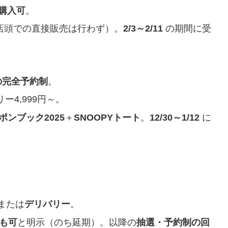
み購入可
。
店頭での直接販売は行わず）。
2/3～2/11
の期間に受
個の完全予約制
。
ー4,999円～。
ポンブック2025
＋
SNOOPYトート
。
12/30～1/12
に
または
デリバリー
。
も可
と明示（のち延期）。以降の
抽選・予約制の回