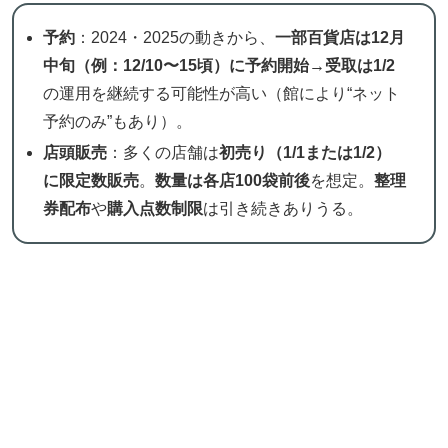
予約
：2024・2025の動きから、
一部百貨店は12月
中旬（例：12/10〜15頃）に予約開始→受取は1/2
の運用を継続する可能性が高い（館により“ネット
予約のみ”もあり）。
店頭販売
：多くの店舗は
初売り（1/1または1/2）
に限定数販売
。
数量は各店100袋前後
を想定。
整理
券配布
や
購入点数制限
は引き続きありうる。