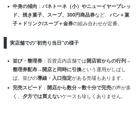
中身の傾向
：
パネトーネ（小）やニューイヤーブレッ
ド、焼き菓子、スープ、300円商品券
など、
パン＋菓
子＋ドリンク/スープ＋金券
の組み合わせが定番。
実店舗での“初売り当日”の様子
並び・整理券
：百貨店内店舗では
開店前からの行列→
整理券配布→開店と同時に引換
という運用がしばし
ば。並びの
導線・入口指定
がある売場もあります。
完売スピード
：
開店から数分～数十分で完売
の声が多
く、
夕方では買えない
ケースも珍しくありません。