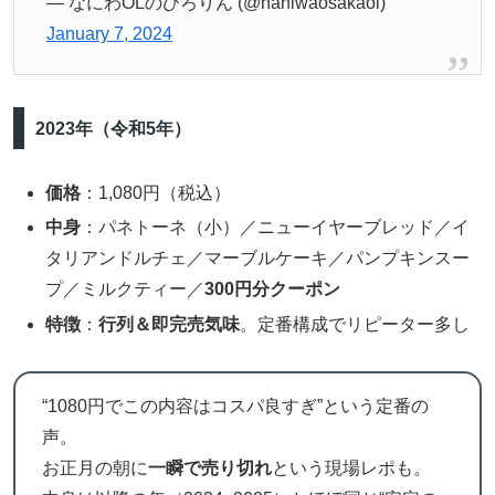
— なにわOLのひろりん (@naniwaosakaol)
January 7, 2024
2023年（令和5年）
価格
：1,080円（税込）
中身
：パネトーネ（小）／ニューイヤーブレッド／イ
タリアンドルチェ／マーブルケーキ／パンプキンスー
プ／ミルクティー／
300円分クーポン
特徴
：
行列＆即完売気味
。定番構成でリピーター多し
“1080円でこの内容はコスパ良すぎ”という定番の
声。
お正月の朝に
一瞬で売り切れ
という現場レポも。