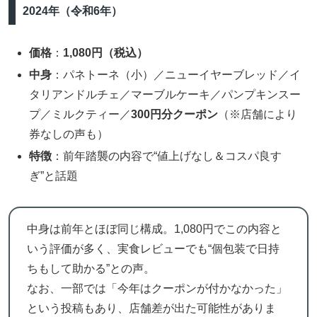
2024年（令和6年）
価格
：
1,080円（税込）
中身
：パネトーネ（小）／ニューイヤーブレッド／イ
タリアンドルチェ／マーブルケーキ／パンプキンスー
プ／ミルクティー／
300円分クーポン
（※店舗により
券なしの声も）
特徴
：前年踏襲の内容で“値上げなし＆コスパ良す
ぎ”と話題
中身は前年とほぼ同じ構成。1,080円でこの内容と
いう評価が多く、実食レビューでも“個包装で日持
ちもして助かる”との声。
なお、一部では「今年はクーポンが付かなかった」
という投稿もあり、店舗差が出た可能性がありま