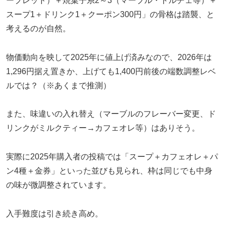
ーブレッド）＋焼菓子系2～3（マーブル・ドルチェ等）＋
スープ1＋ドリンク1＋クーポン300円」の骨格は踏襲、と
考えるのが自然。
物価動向を映して2025年に値上げ済みなので、2026年は
1,296円据え置きか、上げても1,400円前後の端数調整レベ
ルでは？（※あくまで推測）
また、味違いの入れ替え（マーブルのフレーバー変更、ド
リンクがミルクティー→カフェオレ等）はありそう。
実際に2025年購入者の投稿では「スープ＋カフェオレ＋パ
ン4種＋金券」といった並びも見られ、枠は同じでも中身
の味が微調整されています。
入手難度は引き続き高め。