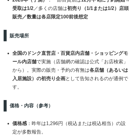
受取は1/2
／多くの店舗は
初売り（1/1または1/2）店頭
販売／数量は各店限定100前後想定
販売場所
全国のドンク直営店・百貨店内店舗・ショッピングモ
ール内店舗
で実施（店舗網の確認は公式「お店検索」
から）。実際の販売・予約の有無は
各店舗（あるいは
入居施設）の初売り企画
として告知されるのが通例で
す。
価格・内容（参考）
価格感
：昨年は1,296円（税込または税込相当）の設
定が多数報告。