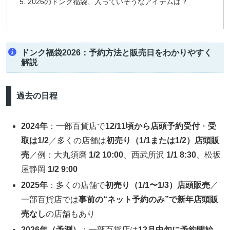
2026のドンク福袋、入っていそうなアイテムは？
ドンク福袋2026：予約方法と販売日をわかりやすく
解説
過去の日程
2024年
：一部百貨店で
12/11頃から店頭予約受付
・
受
取は1/2
／多くの店舗は
初売り（1/1または1/2）店頭販
売
／例：大丸須磨
1/2 10:00
、西武所沢
1/1 8:30
、松坂
屋静岡
1/2 9:00
2025年
：多くの店舗で
初売り（1/1〜1/3）店頭販売
／
一部百貨店では
事前の“ネット予約のみ”で新年店頭販
売なし
の店舗もあり
2026年（予測）
：一部百貨店は
12月中旬に予約開始→