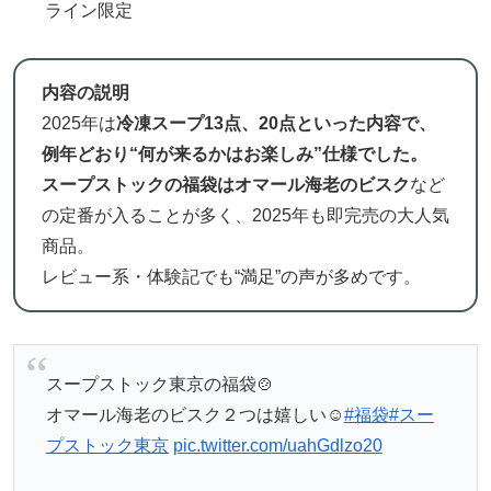
ライン限定
内容の説明
2025年は
冷凍スープ13点、20点といった内容で、
例年どおり“何が来るかはお楽しみ”仕様でした。
スープストックの福袋はオマール海老のビスク
など
の定番が入ることが多く、2025年も即完売の大人気
商品。
レビュー系・体験記でも“満足”の声が多めです。
スープストック東京の福袋🍲
オマール海老のビスク２つは嬉しい☺️
#福袋
#スー
プストック東京
pic.twitter.com/uahGdlzo20