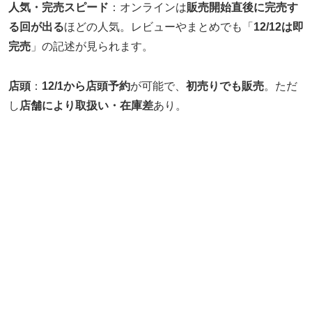
人気・完売スピード
：オンラインは
販売開始直後に完売す
る回が出る
ほどの人気。レビューやまとめでも「
12/12は即
完売
」の記述が見られます。
店頭
：
12/1から店頭予約
が可能で、
初売りでも販売
。ただ
し
店舗により取扱い・在庫差
あり。