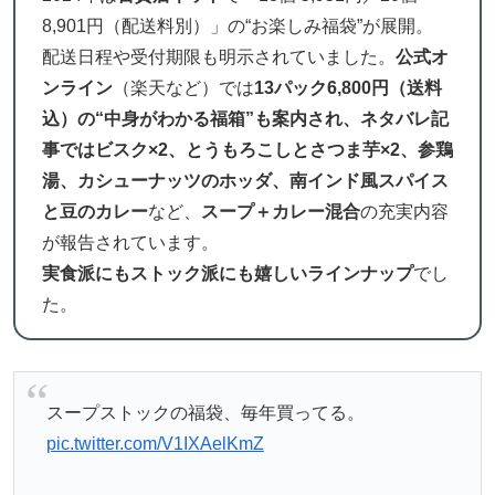
8,901円（配送料別）」の“お楽しみ福袋”が展開。
配送日程や受付期限も明示されていました。
公式オ
ンライン
（楽天など）では
13パック6,800円（送料
込）の“中身がわかる福箱”も案内され、ネタバレ記
事ではビスク×2、とうもろこしとさつま芋×2、参鶏
湯、カシューナッツのホッダ、南インド風スパイス
と豆のカレー
など、
スープ＋カレー混合
の充実内容
が報告されています。
実食派にもストック派にも嬉しいラインナップ
でし
た。
スープストックの福袋、毎年買ってる。
pic.twitter.com/V1IXAelKmZ