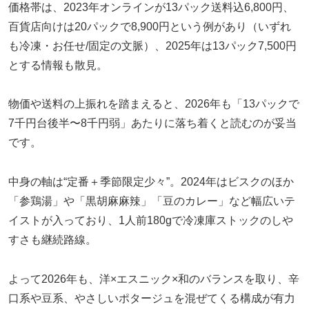
価格帯は、2023年オンラインが13パック送料込6,800円、
百貨店向けは20パックで8,900円という例があり（いずれ
も冷凍・お任せ/固定の文脈）、2025年は13パック7,500円
とする情報も散見。
物価や送料の上振れを踏まえると、2026年も「13パックで
7千円台後半〜8千円弱」あたりに落ち着くと読むのが妥当
です。
中身の軸は“定番＋季節限定少々”。2024年はビスクのほか
「参鶏湯」や「黒胡麻麻辣」「豆のカレー」など幅広いテ
イストが入っており、1人前180gで冷凍庫ストックのしや
すさも継続路線。
よって2026年も、洋×エスニック×和のバランスを取り、辛
口系や豆系、やさしいポタージュを混ぜてくる構成が有力