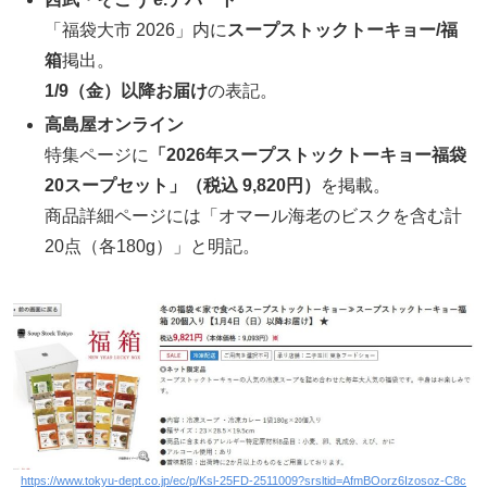
「福袋大市 2026」内に
スープストックトーキョー/福
箱
掲出。
1/9（金）以降お届け
の表記。
高島屋オンライン
特集ページに
「2026年スープストックトーキョー福袋
20スープセット」（税込 9,820円）
を掲載。
商品詳細ページには「オマール海老のビスクを含む計
20点（各180g）」と明記。
https://www.tokyu-dept.co.jp/ec/p/Ksl-25FD-2511009?srsltid=AfmBOorz6Izosoz-C8c