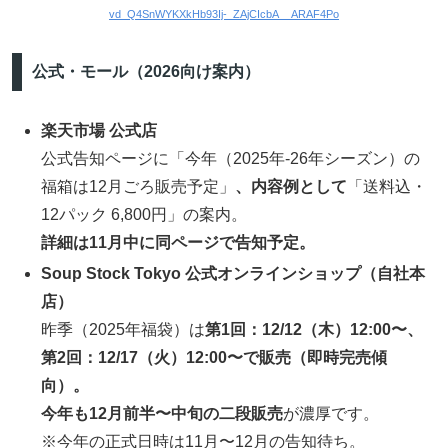
vd_Q4SnWYKXkHb93Ij-_ZAjCIcbA__ARAF4Po
公式・モール（2026向け案内）
楽天市場 公式店
公式告知ページに「今年（2025年-26年シーズン）の
福箱は12月ごろ販売予定」
、内容例として
「送料込・
12パック 6,800円」の案内。
詳細は11月中に同ページで告知予定。
Soup Stock Tokyo 公式オンラインショップ（自社本
店）
昨季（2025年福袋）は
第1回：12/12（木）12:00〜、
第2回：12/17（火）12:00〜で販売（即時完売傾
向）。
今年も12月前半〜中旬の二段販売
が濃厚です。
※今年の正式日時は11月〜12月の告知待ち。