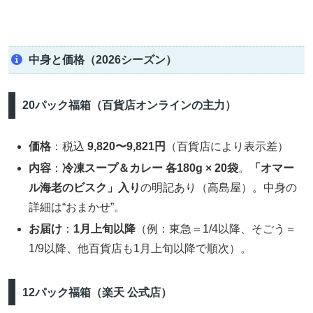
中身と価格（2026シーズン）
20パック福箱（百貨店オンラインの主力）
価格
：税込
9,820〜9,821円
（百貨店により表示差）
内容
：
冷凍スープ＆カレー 各180g × 20袋
。
「オマー
ル海老のビスク」入り
の明記あり（高島屋）。中身の
詳細は“おまかせ”。
お届け
：
1月上旬以降
（例：東急＝1/4以降、そごう＝
1/9以降、他百貨店も1月上旬以降で順次）。
12パック福箱（楽天 公式店）