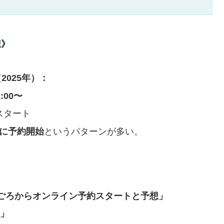
想》
2025年）：
:00〜
スタート
ろに予約開始
というパターンが多い。
2:00ごろからオンライン予約スタートと予想」
想」