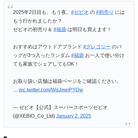
2025年2日目も、もう夜。
#ゼビオ
の
#初売り
には
もう行かれましたか？
ゼビオの初売り＆
#福袋
は明日も買えます！
おすすめはアウトドアブランド
#グレゴリー
のバ
ッグが3つ入ったランダム
#福袋
お一人で使い分け
ても家族でシェアしてもOK！
お取り扱い店舗は福袋ページをご確認ください。
…
pic.twitter.com/WqJmeiPYDw
— ゼビオ【公式】スーパースポーツゼビオ
(@XEBIO_Co_Ltd)
January 2, 2025