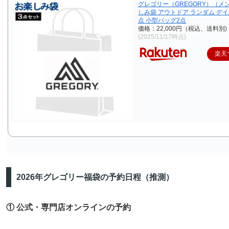
グレゴリー（GREGORY）（メ
しみ袋 アウトドア ランダム デ
点 小型バッグ2点
価格：22,000円（税込、送料別)
(2025/11/17時点)
楽天
2026年グレゴリー福袋の予約日程（推測）
① 公式・専門店オンラインの予約