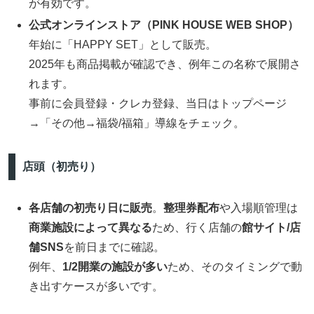
が有効です。
公式オンラインストア（PINK HOUSE WEB SHOP）
年始に「HAPPY SET」として販売。
2025年も商品掲載が確認でき、例年この名称で展開さ
れます。
事前に会員登録・クレカ登録、当日はトップページ
→「その他→福袋/福箱」導線をチェック。
店頭（初売り）
各店舗の初売り日に販売
。
整理券配布
や入場順管理は
商業施設によって異なる
ため、行く店舗の
館サイト/店
舗SNS
を前日までに確認。
例年、
1/2開業の施設が多い
ため、そのタイミングで動
き出すケースが多いです。