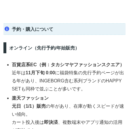
予約・購入について
オンライン（先行予約/年始販売）
百貨店系EC（例：タカシマヤファッションスクエア）
近年は
11月下旬 0:00
に福袋特集の先行予約ページが出
る年があり、INGEBORG含む系列ブランドのHAPPY
SETも同枠で並ぶことが多いです。
楽天ファッション
元日（1/1）販売
の年があり、在庫が動くスピードが速
い傾向。
カート投入後は
即決済
、複数端末やアプリ通知の活用