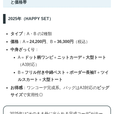
と価格帯
2025年（HAPPY SET）
タイプ
：A・B の2種類
価格
：A＝
24,200円
、B＝
36,300円
（税込）
中身ざっくり
：
A＝
ドット柄ワンピ
＋
ニットカーデ
＋
大型トート
（A3対応）
B＝
フリル付き中綿ベスト
＋
ボーダー長袖T
＋
ツイ
ルスカート
＋
大型トート
お得感
：ワンコーデ完成系。バッグはA3対応の
ビッグ
サイズ
で実用性◎
2025年は“そのまま外に出られる完成コーデ”がテー