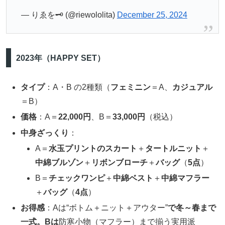
— りゑを🗝 (@riewololita)
December 25, 2024
2023年（HAPPY SET）
タイプ
：A・B の2種類（
フェミニン
＝A、
カジュアル
＝B）
価格
：A＝
22,000円
、B＝
33,000円
（税込）
中身ざっくり
：
A＝
水玉プリントのスカート
＋
タートルニット
＋
中綿ブルゾン
＋
リボンブローチ
＋
バッグ
（
5点
）
B＝
チェックワンピ
＋
中綿ベスト
＋
中綿マフラー
＋
バッグ
（
4点
）
お得感
：Aは“ボトム＋ニット＋アウター”
で冬～春まで
一式。Bは
防寒小物（マフラー）まで揃う実用派