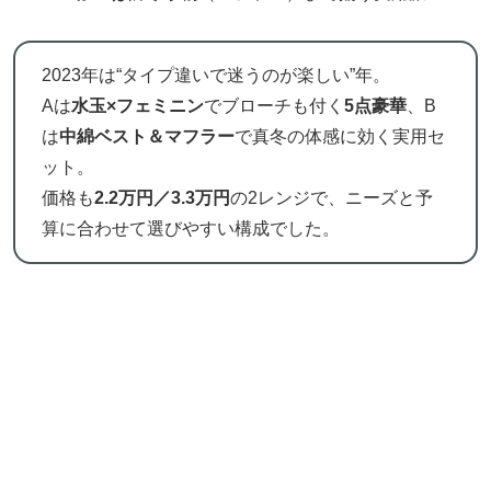
2023年は“タイプ違いで迷うのが楽しい”年。
Aは
水玉×フェミニン
でブローチも付く
5点豪華
、B
は
中綿ベスト＆マフラー
で真冬の体感に効く実用セ
ット。
価格も
2.2万円／3.3万円
の2レンジで、ニーズと予
算に合わせて選びやすい構成でした。