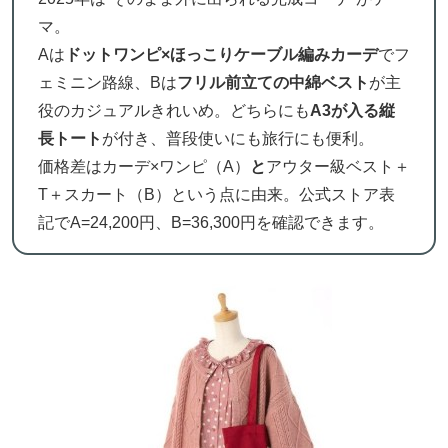
マ。
Aは
ドットワンピ×ほっこりケーブル編みカーデ
でフ
ェミニン路線、Bは
フリル前立ての中綿ベスト
が主
役のカジュアルきれいめ。どちらにも
A3が入る縦
長トート
が付き、普段使いにも旅行にも便利。
価格差はカーデ×ワンピ（A）
と
アウター級ベスト＋
T＋スカート（B）という点に由来。公式ストア表
記でA=24,200円、B=36,300円を確認できます。