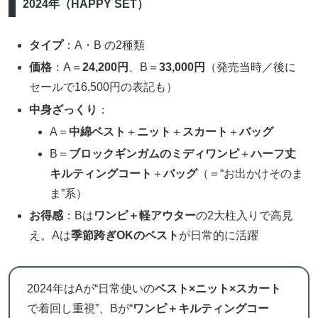
2024年（HAPPY SET）
タイプ
：A・B の2種類
価格
：A＝
24,200円
、B＝
33,000円
（発売当時／後に
セールで16,500円の表記も）
中身ざっくり
：
A＝
中綿ベスト
＋
ニット
＋
スカート
＋
バッグ
B＝
ブロックギンガムのミディワンピ
＋
ハーフ丈
キルティングコート
＋
バッグ
（＝“お出かけそのま
ま”系）
お得感
：Bは
ワンピ＋軽アウター
の2大柱入りで高見
え。Aは
季節跨ぎOKのベスト
が日常的に活躍
2024年はAが“日常使いの
ベスト×ニット×スカート
で着回し重視”、Bが“
ワンピ＋キルティングコー