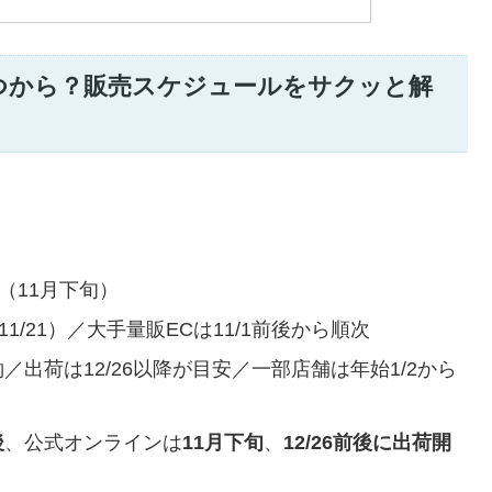
いつから？販売スケジュールをサクッと解
（11月下旬）
/21）／大手量販ECは11/1前後から順次
約／出荷は12/26以降が目安／一部店舗は年始1/2から
後
、公式オンラインは
11月下旬
、
12/26前後に出荷開